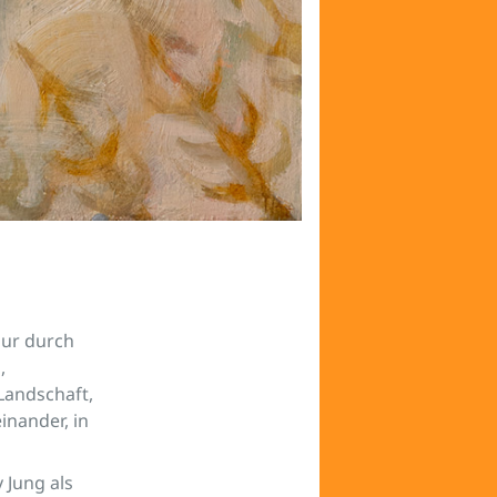
nur durch
,
Landschaft,
inander, in
v Jung als