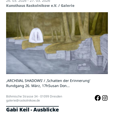
26. 03. 2026 - 27. 03. 2026
Kunsthaus Raskolnikow e.V. / Galerie
‚ARCHIVAL SHADOWS‘ / ‚Schatten der Erinnerung‘
Rundgang 26. März, 17hSusan Don...
Böhmische Strasse 34 - 01099 Dresden
galerie@raskolnikow.de
Gabi Keil - Ausblicke