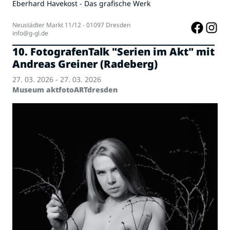
Eberhard Havekost - Das grafische Werk
Neustädter Markt 11/12 - 01097 Dresden
info@g-gl.de
10. FotografenTalk "Serien im Akt" mit
Andreas Greiner (Radeberg)
27. 03. 2026 - 27. 03. 2026
Museum aktfotoARTdresden