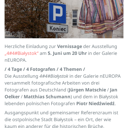
Herzliche Einladung zur
Vernissage
der Ausstellung
„4#4#Białystok“
am
5. Juni um 20 Uhr
in der Galerie
nEUROPA.
/ 4 Tage / 4 Fotografen / 4 Themen /
Die Ausstellung
4#4#Białystok
in der Galerie nEUROPA
versammelt fotografische Arbeiten von drei
Fotografen aus Deutschland (
Jürgen Matschie
/
Jan
Oelker
/
Matthias Schumann
) und dem in Białystok
lebenden polnischen Fotografen
Piotr Niedźwiedź
.
Ausgangspunkt und gemeinsamer Referenzraum ist
die ostpolnische Stadt Białystok – ein Ort, der wie
kaum ein anderer für die historischen Brüche,