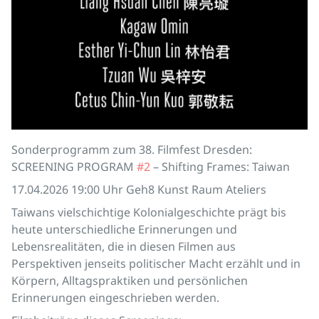
Sonderprogramm zum 38. Filmfest Dresden:
SCREENING PROGRAM
#2
– Shifting Frames: Taiwan
17.04.2026 19:00 Uhr Geh8 Kunst Raum Ateliers
Taiwans vielschichtige Kolonialgeschichte prägt bis
heute unterschiedliche Erinnerungen und
Lebensrealitäten, die in diesen Filmen aus
Perspektiven jenseits politischer Macht erzählt und in
Körpern, Alltagspraktiken und persönlichen
Erinnerungen eingeschrieben werden.