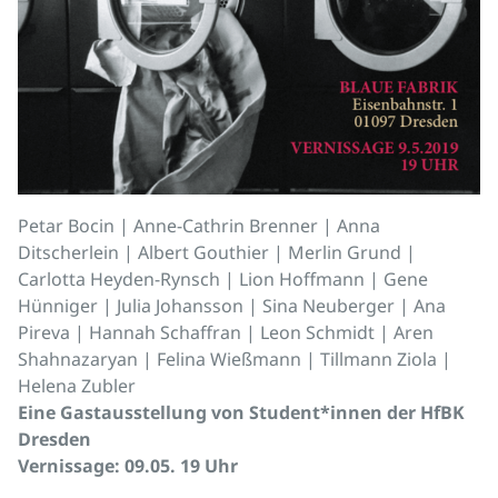
Petar Bocin | Anne-Cathrin Brenner | Anna
Ditscherlein | Albert Gouthier | Merlin Grund |
Carlotta Heyden-Rynsch | Lion Hoffmann | Gene
Hünniger | Julia Johansson | Sina Neuberger | Ana
Pireva | Hannah Schaffran | Leon Schmidt | Aren
Shahnazaryan | Felina Wießmann | Tillmann Ziola |
Helena Zubler
Eine Gastausstellung von Student*innen der HfBK
Dresden
Vernissage: 09.05. 19 Uhr