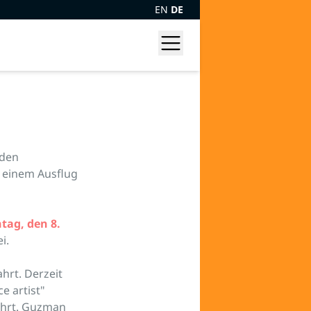
EN
DE
 den
einem Ausflug
tag, den 8.
i.
hrt. Derzeit
e artist"
ahrt. Guzman