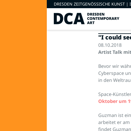
DRESDEN ZEITGENÖSSISCHE KUNST |
"I could s
08.10.2018
Artist Talk m
Bevor wir wäh
Cyberspace un
in den Weltrau
Space-Künstl
Oktober um 1
Guzman ist ein
arbeitet er am 
findet Guzman 