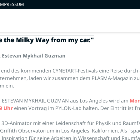
IMPRESSUM
ee the Milky Way from my car."
it Estevan Mykhail Guzman
rend des kommenden CYNETART-Festivals eine Reise durch
ternehmen, laden wir zusammen dem PLASMA-Magazin zu 
m ein.
er ESTEVAN MYKHAIL GUZMAN aus Los Angeles wird am
Mon
9 Uhr
einen Vortrag im PYLON-Lab halten. Der Eintritt ist fre
 3D-Animator mit einer Leidenschaft für Physik und Raumfa
Griffith Observatorium in Los Angeles, Kalifornien. Als "spac
Inspiration für seine Arbeiten in Wissenschaft und Raumf