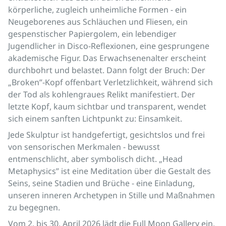
körperliche, zugleich unheimliche Formen - ein
Neugeborenes aus Schläuchen und Fliesen, ein
gespenstischer Papiergolem, ein lebendiger
Jugendlicher in Disco-Reflexionen, eine gesprungene
akademische Figur. Das Erwachsenenalter erscheint
durchbohrt und belastet. Dann folgt der Bruch: Der
„Broken”-Kopf offenbart Verletzlichkeit, während sich
der Tod als kohlengraues Relikt manifestiert. Der
letzte Kopf, kaum sichtbar und transparent, wendet
sich einem sanften Lichtpunkt zu: Einsamkeit.
Jede Skulptur ist handgefertigt, gesichtslos und frei
von sensorischen Merkmalen - bewusst
entmenschlicht, aber symbolisch dicht. „Head
Metaphysics” ist eine Meditation über die Gestalt des
Seins, seine Stadien und Brüche - eine Einladung,
unseren inneren Archetypen in Stille und Maßnahmen
zu begegnen.
Vom 2. bis 30. April 2026 lädt die Full Moon Gallery ein,