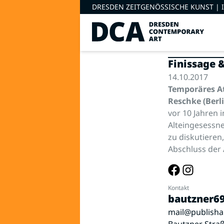
DRESDEN ZEITGENÖSSISCHE KUNST |
Finissage 
14.10.2017
Temporäres At
Reschke (Berli
vor 10 Jahren 
Alteingesessne
zu diskutieren,
Abschluss der 
Kontakt
bautzner69
mail@publisha
Bautzner Stra