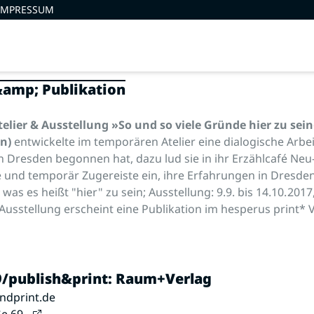
IMPRESSUM
&amp; Publikation
elier & Ausstellung
»So und so viele Gründe hier zu sei
n)
entwickelte im temporären Atelier eine dialogische Arbeit
in Dresden begonnen hat, dazu lud sie in ihr Erzählcafé Neu
 und temporär Zugereiste ein, ihre Erfahrungen in Dresden
 was es heißt "hier" zu sein; Ausstellung: 9.9. bis 14.10. 201
Ausstellung erscheint eine Publikation im hesperus print*
/publish&print: Raum+Verlag
ndprint.de
ße 69