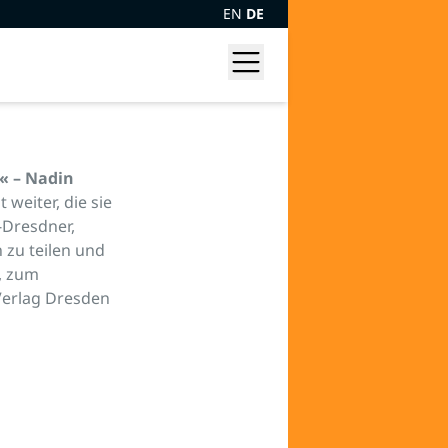
EN
DE
n« – Nadin
 weiter, die sie
-Dresdner,
 zu teilen und
7, zum
 Verlag Dresden