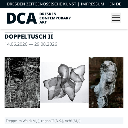
DRESDEN ZEITGENÖSSISCHE KUNST |
IMPRESSUM
EN
DE
DOPPELTUSCH II
14.06.2026 — 29.08.2026
Treppe im Wald (M.J.), ragon II (D.S.), Ach! (M.J.)