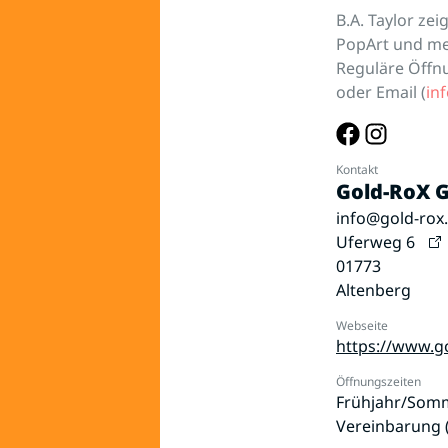
B.A. Taylor ze
PopArt und meh
Reguläre Öffnu
oder Email (
in
Kontakt
Gold-RoX G
info@gold-rox
Uferweg 6
01773
Altenberg
Webseite
https://www.g
Öffnungszeiten
Frühjahr/Somm
Vereinbarung 