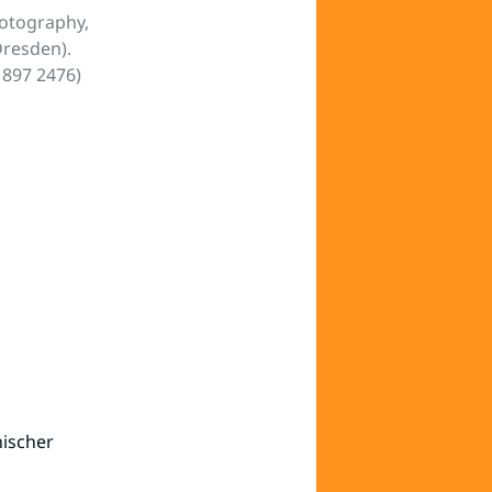
hotography,
Dresden).
 897 2476)
nischer