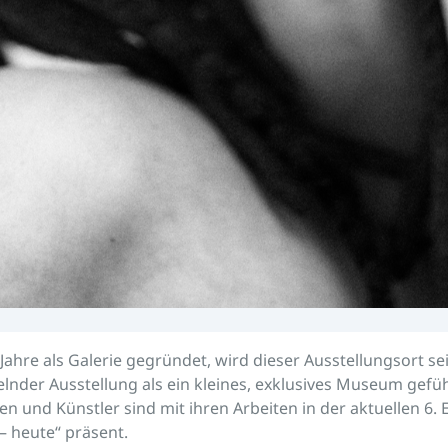
 Jahre als Galerie gegründet, wird dieser Ausstellungsort se
elnder Ausstellung als ein kleines, exklusives Museum gefüh
en und Künstler sind mit ihren Arbeiten in der aktuellen 6. 
– heute“ präsent.