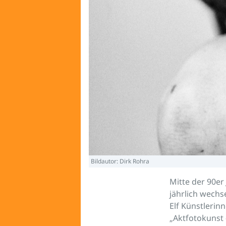
Bildautor: Dirk Rohra
Mitte der 90er
jährlich wechs
Elf Künstlerinn
„Aktfotokunst 