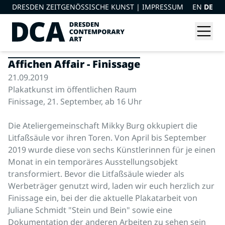
DRESDEN ZEITGENÖSSISCHE KUNST |
IMPRESSUM
EN
DE
Affichen Affair - Finissage
21.09.2019
Plakatkunst im öffentlichen Raum
Finissage, 21. September, ab 16 Uhr
Die Ateliergemeinschaft Mikky Burg okkupiert die
Litfaßsäule vor ihren Toren. Von April bis September
2019 wurde diese von sechs Künstlerinnen für je einen
Monat in ein temporäres Ausstellungsobjekt
transformiert. Bevor die Litfaßsäule wieder als
Werbeträger genutzt wird, laden wir euch herzlich zur
Finissage ein, bei der die aktuelle Plakatarbeit von
Juliane Schmidt "Stein und Bein" sowie eine
Dokumentation der anderen Arbeiten zu sehen sein