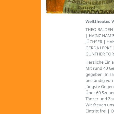
Welttheater. 
THEO BALDEN 
| HAINZ HAMI
JÜCHSER | HA
GERDA LEPKE 
GÜNTHER TORG
Herzliche Einl
Mit rund 40 Ge
gegeben. In sa
beständig von
jüngste Gegen
Über 60 Szener
Tänzer und Zau
Wir freuen uns
Eintritt frei |