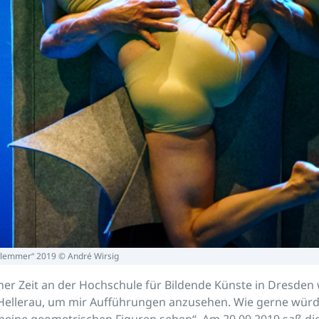
hlemmer“ 2019 © André Wirsig
r Zeit an der Hochschule für Bildende Künste in Dresden w
 Hellerau, um mir Aufführungen anzusehen. Wie gerne würd
eine geometrischen Figuren sehen“. Am 20.09.2019 saß die