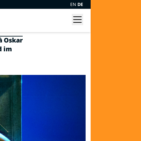
EN
DE
à Oskar
d im