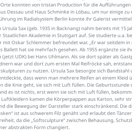
 Orte konnten von tristan Production für die Aufführunge
us Dessau und Haus Schminke in Löbau, um nur einige zu
ührung im Radialsystem Berlin konnte ihr Galerist vermittel
n Ursula Sax (geb. 1935 in Backnang) nahm bereits mit 15 Ja
Staatlichen Akademie in Stuttgart auf. Sie studierte u.a. bei
r mit Oskar Schlemmer befreundet war. „Er war seitdem in
es Ballett hat sie mehrfach gesehen. Ab 1955 ergänzte sie i
n (jetzt UDK) bei Hans Uhlmann. Als sie dort später als Gast
nern war und dort zum ersten Mal Reifröcke sah, entstand 
rskulpturen zu nutzen. Ursula Sax besorgte sich Bandstahl
e entdeckte, dass wenn man mehrere Reifen an einem Kleid
 die Knie geht, sie sich mit Luft füllen. Die Geburtsstunde 
und es ist nichts, erst wenn sie sich mit Luft füllen, bekom
n Luftkleidern kamen die Körperpappen aus Karton, sehr st
d die Bewegung der Darsteller stark einschränkend. Die d
sken“ ist aus schwerem Filz genäht und erlaubt den Tänze
reiheit, da die „Softsculpture“ zwischen Behausung, Schutz
ner abstrakten Form changiert.