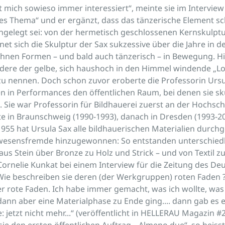
 mich sowieso immer interessiert“, meinte sie im Interview
s Thema“ und er ergänzt, dass das tänzerische Element sc
gelegt sei: von der hermetisch geschlossenen Kernskulptu
net sich die Skulptur der Sax sukzessive über die Jahre in
kühnen Formen – und bald auch tänzerisch – in Bewegung. H
ndere der gelbe, sich haushoch in den Himmel windende „Lo
 zu nennen. Doch schon zuvor eroberte die Professorin Ursu
n in Performances den öffentlichen Raum, bei denen sie sk
 Sie war Professorin für Bildhauerei zuerst an der Hochsch
e in Braunschweig (1990-1993), danach in Dresden (1993-200
1955 hat Ursula Sax alle bildhauerischen Materialien durch
wesensfremde hinzugewonnen: So entstanden unterschiedl
s Stein über Bronze zu Holz und Strick – und von Textil zu
Cornelie Kunkat bei einem Interview für die Zeitung des De
 Wie beschreiben sie deren (der Werkgruppen) roten Faden ?
der rote Faden. Ich habe immer gemacht, was ich wollte, was 
ann aber eine Materialphase zu Ende ging.... dann gab es 
 jetzt nicht mehr...“ (veröffentlicht in HELLERAU Magazin #2
ie den ersten öffentlichen Auftrag. „Almeno due“, so heisst