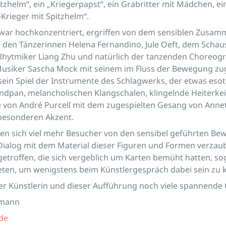
itzhelm“, ein „Kriegerpapst“, ein Grabritter mit Mädchen, ei
Krieger mit Spitzhelm“.
war hochkonzentriert, ergriffen von dem sensiblen Zusam
 den Tänzerinnen Helena Fernandino, Jule Oeft, dem Schaus
hytmiker Liang Zhu und natürlich der tanzenden Choreogra
Musiker Sascha Mock mit seinem im Fluss der Bewegung zu
ein Spiel der Instrumente des Schlagwerks, der etwas esot
dpan, melancholischen Klangschalen, klingelnde Heiterkeit
te von André Purcell mit dem zugespielten Gesang von Anne
 besonderen Akzent.
ten sich viel mehr Besucher von den sensibel geführten B
ialog mit dem Material dieser Figuren und Formen verzaub
 getroffen, die sich vergeblich um Karten bemüht hatten, so
ten, um wenigstens beim Künstlergespräch dabei sein zu 
r Künstlerin und dieser Aufführung noch viele spannende 
rmann
de