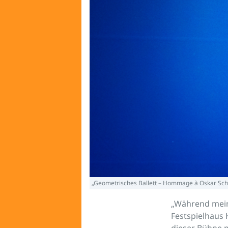
„Geometrisches Ballett – Hommage à Oskar Sc
„Während meine
Festspielhaus
dieser Bühne m