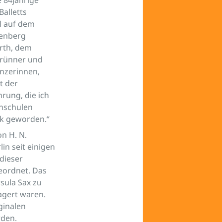
alletts
l auf dem
lenberg
urth, dem
Brünner und
nzerinnen,
t der
rung, die ich
chschulen
ück geworden.“
on H. N.
in seit einigen
dieser
eordnet. Das
sula Sax zu
agert waren.
ginalen
rden.