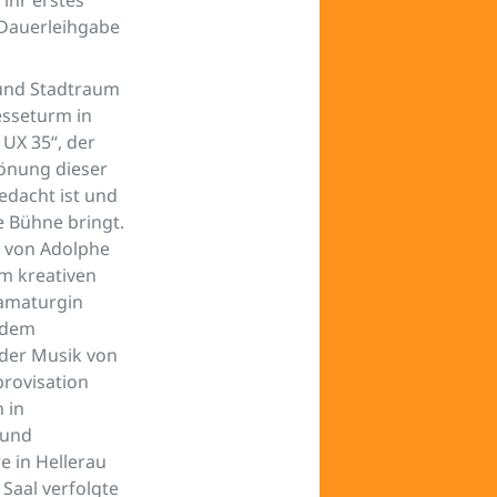
 Dauerleihgabe
 und Stadtraum
esseturm in
UX 35“, der
rönung dieser
gedacht ist und
e Bühne bringt.
 von Adolphe
um kreativen
ramaturgin
, dem
 der Musik von
rovisation
 in
 und
 in Hellerau
Saal verfolgte