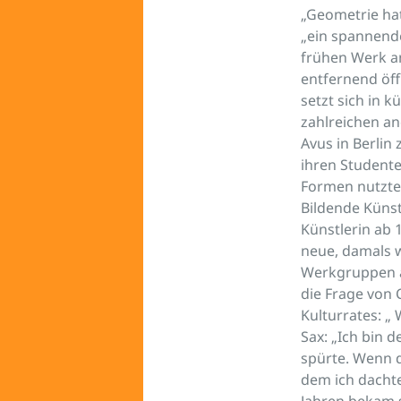
„Geometrie hat
„ein spannende
frühen Werk an
entfernend öff
setzt sich in 
zahlreichen a
Avus in Berlin
ihren Studente
Formen nutzte.
Bildende Künst
Künstlerin ab 
neue, damals 
Werkgruppen au
die Frage von 
Kulturrates: „
Sax: „Ich bin 
spürte. Wenn d
dem ich dachte:
Jahren bekam s