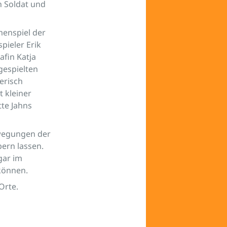
n Soldat und
menspiel der
pieler Erik
fin Katja
gespielten
erisch
 kleiner
tte Jahns
ewegungen der
ern lassen.
gar im
können.
Orte.