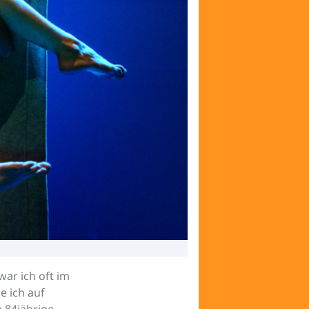
ar ich oft im
e ich auf
 84jährige