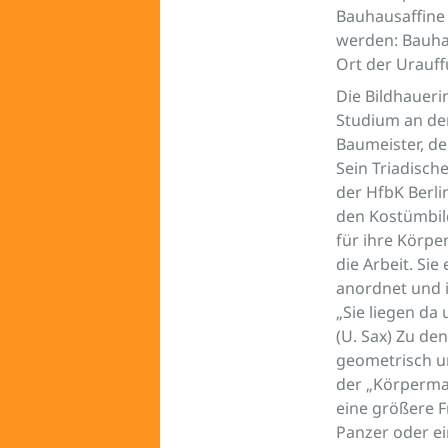
Bauhausaffine
werden: Bauha
Ort der Urauff
Die Bildhaueri
Studium an der 
Baumeister, de
Sein Triadisch
der HfbK Berli
den Kostümbild
für ihre Körpe
die Arbeit. Si
anordnet und in
„Sie liegen da 
(U. Sax) Zu de
geometrisch un
der „Körperma
eine größere F
Panzer oder ei