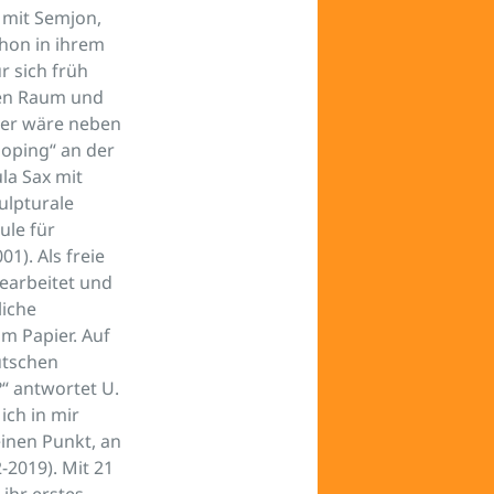
 mit Semjon,
hon in ihrem
r sich früh
 den Raum und
ier wäre neben
oping“ an der
la Sax mit
ulpturale
ule für
1). Als freie
gearbeitet und
iche
m Papier. Auf
utschen
“ antwortet U.
ich in mir
einen Punkt, an
-2019). Mit 21
 ihr erstes