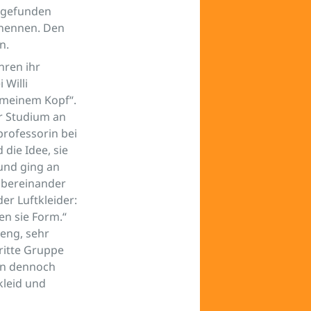
n gefunden
 nennen. Den
n.
hren ihr
 Willi
 meinem Kopf“.
hr Studium an
professorin bei
die Idee, sie
 und ging an
 übereinander
der Luftkleider:
men sie Form.“
reng, sehr
ritte Gruppe
rn dennoch
kleid und