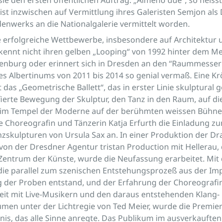
ist inzwischen auf Vermittlung ihres Galeristen Semjon als
enwerks an die Nationalgalerie vermittelt worden.
le erfolgreiche Wettbewerbe, insbesondere auf Architektur
kennt nicht ihren gelben „Looping“ von 1992 hinter dem M
tenburg oder erinnert sich in Dresden an den “Raummesser 
es Albertinums von 2011 bis 2014 so genial vermaß. Eine K
 das „Geometrische Ballett“, das in erster Linie skulptural 
ierte Bewegung der Skulptur, den Tanz in den Raum, auf di
m Tempel der Moderne auf der berühmten weissen Bühne
 Choreografin und Tänzerin Katja Erfurth die Einladung z
zskulpturen von Ursula Sax an. In einer Produktion der D
von der Dresdner Agentur tristan Production mit Hellerau
Zentrum der Künste, wurde die Neufassung erarbeitet. Mit
ie parallel zum szenischen Entstehungsprozeß aus der Imp
 der Proben entstand, und der Erfahrung der Choreografin
t mit Live-Musikern und den daraus entstehenden Klang-
n unter der Lichtregie von Ted Meier, wurde die Premiere
nis, das alle Sinne anregte. Das Publikum im ausverkauften 