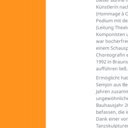
Künstlerin nac
(Hommage à Os
Podium mit de
(Leitung Theat
Komponisten u
war hocherfre
einem Schauspi
Choreografin e
1992 in Braun
aufführen ließ
Ermöglicht hat
Semjon aus Ber
Jahren zusamme
ungewöhnliche
Bauhausjahr 20
befassen, die 
Dank einer vo
Tanzskulpturen