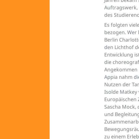
Auftragswerk, 
des Studierend
Es folgten vie
bezogen. Wer 
Berlin Charlot
den Lichthof d
Entwicklung ist
die choreograf
Angekommen i
Appia nahm die
Nutzen der Tan
Isolde Matkey 
Europäischen 
Sascha Mock, d
und Begleitung
Zusammenarbei
Bewegungsräume
zu einem Erleb