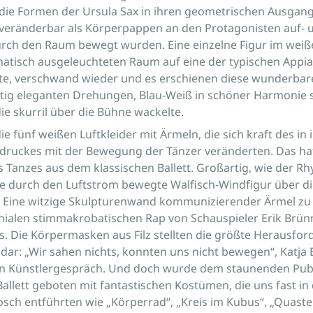
 die Formen der Ursula Sax in ihren geometrischen Ausgan
veränderbar als Körperpappen an den Protagonisten auf- 
rch den Raum bewegt wurden. Eine einzelne Figur im weiße
matisch ausgeleuchteten Raum auf eine der typischen Appia
e, verschwand wieder und es erschienen diese wunderbare
ftig eleganten Drehungen, Blau-Weiß in schöner Harmonie 
die skurril über die Bühne wackelte.
ie fünf weißen Luftkleider mit Ärmeln, die sich kraft des in
tdruckes mit der Bewegung der Tänzer veränderten. Das h
s Tanzes aus dem klassischen Ballett. Großartig, wie der Rh
ge durch den Luftstrom bewegte Walfisch-Windfigur über d
. Eine witzige Skulpturenwand kommunizierender Ärmel zu
nialen stimmakrobatischen Rap von Schauspieler Erik Brün
s. Die Körpermasken aus Filz stellten die größte Herausfor
dar: „Wir sahen nichts, konnten uns nicht bewegen“, Katja 
n Künstlergespräch. Und doch wurde dem staunenden Pub
llett geboten mit fantastischen Kostümen, die uns fast in 
ch entführten wie „Körperrad“, „Kreis im Kubus“, „Quaste