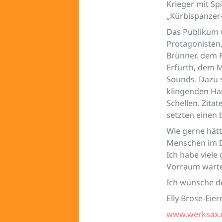
Krieger mit Sp
„Kürbispanzer-
Das Publikum 
Protagonisten,
Brünner, dem R
Erfurth, dem 
Sounds. Dazu s
klingenden Han
Schellen. Zita
setzten einen
Wie gerne hät
Menschen im D
Ich habe viele
Vorraum warte
Ich wünsche de
Elly Brose-Eie
www.werksax.