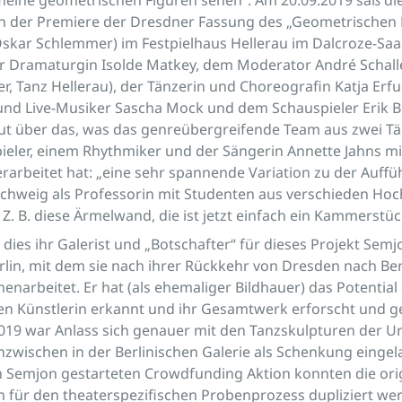
h der Premiere der Dresdner Fassung des „Geometrischen B
kar Schlemmer) im Festpielhaus Hellerau im Dalcroze-Saa
r Dramaturgin Isolde Matkey, dem Moderator André Schal
er, Tanz Hellerau), der Tänzerin und Choreografin Katja Erf
nd Live-Musiker Sascha Mock und dem Schauspieler Erik 
ut über das, was das genreübergreifende Team aus zwei Tä
eler, einem Rhythmiker und der Sängerin Annette Jahns mi
rarbeitet hat: „eine sehr spannende Variation zu der Auffüh
schweig als Professorin mit Studenten aus verschieden Ho
. Z. B. diese Ärmelwand, die ist jetzt einfach ein Kammerst
 dies ihr Galerist und „Botschafter“ für dieses Projekt Semj
lin, mit dem sie nach ihrer Rückkehr von Dresden nach Berl
narbeitet. Er hat (als ehemaliger Bildhauer) das Potential 
n Künstlerin erkannt und ihr Gesamtwerk erforscht und g
19 war Anlass sich genauer mit den Tanzskulpturen der Ur
inzwischen in der Berlinischen Galerie als Schenkung eingel
n Semjon gestarteten Crowdfunding Aktion konnten die ori
 für den theaterspezifischen Probenprozess dupliziert we