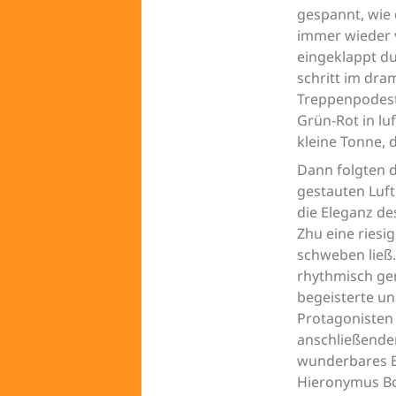
gespannt, wie
immer wieder 
eingeklappt du
schritt im dra
Treppenpodest
Grün-Rot in lu
kleine Tonne, 
Dann folgten d
gestauten Luf
die Eleganz de
Zhu eine riesi
schweben ließ
rhythmisch ge
begeisterte un
Protagonisten 
anschließende
wunderbares Ba
Hieronymus Bos