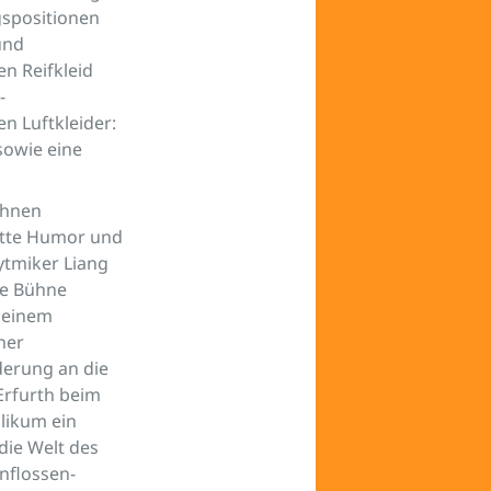
gspositionen
und
n Reifkleid
-
n Luftkleider:
sowie eine
 ihnen
atte Humor und
ytmiker Liang
ie Bühne
 einem
ner
derung an die
Erfurth beim
likum ein
die Welt des
nflossen-