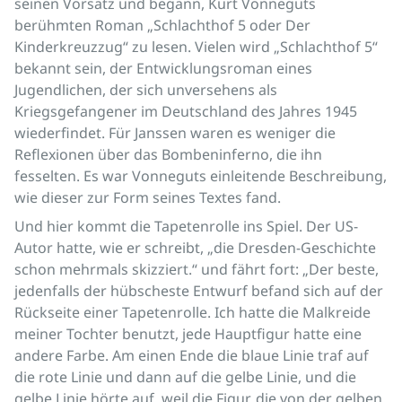
seinen Vorsatz und begann, Kurt Vonneguts
berühmten Roman „Schlachthof 5 oder Der
Kinderkreuzzug“ zu lesen. Vielen wird „Schlachthof 5“
bekannt sein, der Entwicklungsroman eines
Jugendlichen, der sich unversehens als
Kriegsgefangener im Deutschland des Jahres 1945
wiederfindet. Für Janssen waren es weniger die
Reflexionen über das Bombeninferno, die ihn
fesselten. Es war Vonneguts einleitende Beschreibung,
wie dieser zur Form seines Textes fand.
Und hier kommt die Tapetenrolle ins Spiel. Der US-
Autor hatte, wie er schreibt, „die Dresden-Geschichte
schon mehrmals skizziert.“ und fährt fort: „Der beste,
jedenfalls der hübscheste Entwurf befand sich auf der
Rückseite einer Tapetenrolle. Ich hatte die Malkreide
meiner Tochter benutzt, jede Hauptfigur hatte eine
andere Farbe. Am einen Ende die blaue Linie traf auf
die rote Linie und dann auf die gelbe Linie, und die
gelbe Linie hörte auf, weil die Figur, die von der gelben