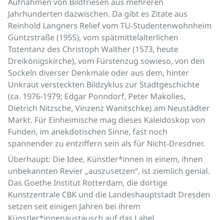
Aufnahmen von Bildfriesen aus mehreren
Jahrhunderten dazwischen. Da gibt es Zitate aus
Reinhold Langners Relief vom TU-Studentenwohnheim
Güntzstraße (1955), vom spätmittelalterlichen
Totentanz des Christoph Walther (1573, heute
Dreikönigskirche), vom Fürstenzug sowieso, von den
Sockeln diverser Denkmale oder aus dem, hinter
Unkraut versteckten Bildzyklus zur Stadtgeschichte
(ca. 1976-1979; Edgar Ponndorf, Peter Makolies,
Dietrich Nitzsche, Vinzenz Wanitschke) am Neustädter
Markt. Für Einheimische mag dieses Kaleidoskop von
Funden, im anekdotischen Sinne, fast noch
spannender zu entziffern sein als für Nicht-Dresdner.
Überhaupt: Die Idee, Künstler*innen in einem, ihnen
unbekannten Revier „auszusetzen“, ist ziemlich genial.
Das Goethe Institut Rotterdam, die dortige
Kunstzentrale CBK und die Landeshauptstadt Dresden
setzen seit einigen Jahren bei ihrem
Künstler*innenaustausch auf das Label