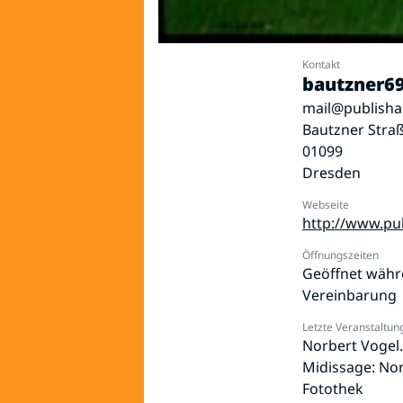
Kontakt
bautzner69
mail@publisha
Bautzner Stra
01099
Dresden
Webseite
http://www.pu
Öffnungszeiten
Geöffnet währ
Vereinbarung
Letzte Veranstaltun
Norbert Vogel.
Midissage: Nor
Fotothek