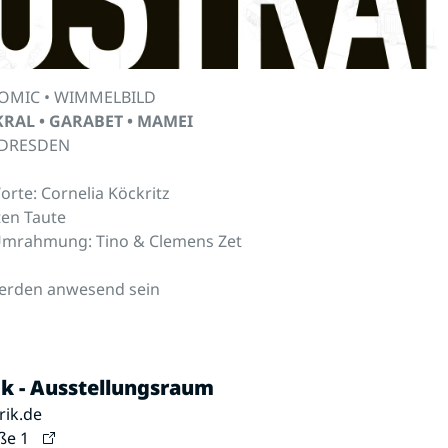
COMIC • WIMMELBILD
KRAL • GARABET • MAMEI
• DRESDEN
rte: Cornelia Köckritz
ten Taute
Umrahmung: Tino & Clemens Zet
werden anwesend sein
ik - Ausstellungsraum
rik.de
ße 1