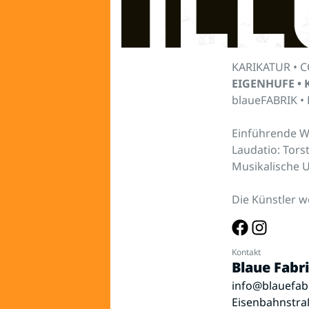
KARIKATUR • 
EIGENHUFE • 
blaueFABRIK 
Einführende Wo
Laudatio: Tors
Musikalische 
Die Künstler 
Kontakt
Blaue Fabr
info@blauefab
Eisenbahnstra