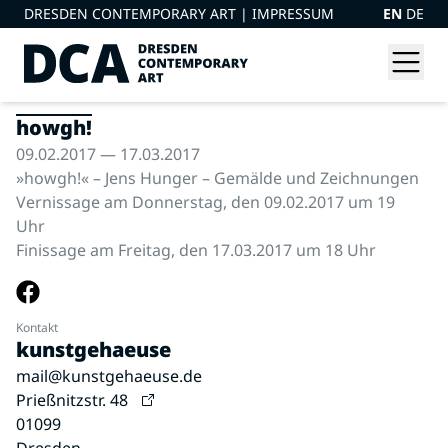
DRESDEN CONTEMPORARY ART |
IMPRESSUM
EN
DE
howgh!
09.02.2017 — 17.03.2017
»howgh!« – Jens Hunger – Gemälde und Zeichnungen
Vernissage am Donnerstag, den 09.02.2017 um 19
Uhr
Finissage am Freitag, den 17.03.2017 um 18 Uhr
Kontakt
kunstgehaeuse
mail@kunstgehaeuse.de
Prießnitzstr. 48
01099
Dresden