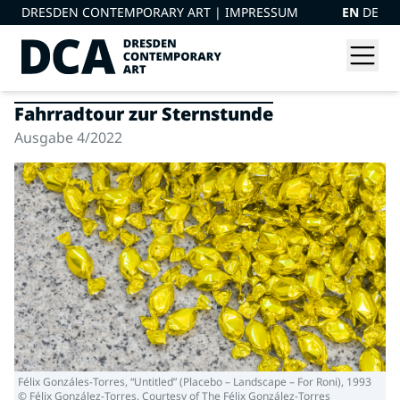
DRESDEN CONTEMPORARY ART |
IMPRESSUM
EN
DE
Fahrradtour zur Sternstunde
Ausgabe 4/2022
Félix Gonzáles-Torres, “Untitled” (Placebo – Landscape – For Roni), 1993
© Félix González-Torres, Courtesy of The Félix González-Torres