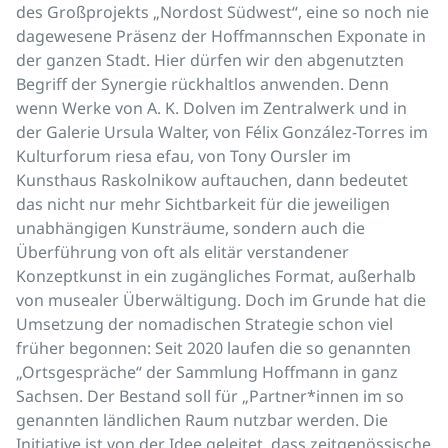
des Großprojekts „Nordost Südwest“, eine so noch nie
dagewesene Präsenz der Hoffmannschen Exponate in
der ganzen Stadt. Hier dürfen wir den abgenutzten
Begriff der Synergie rückhaltlos anwenden. Denn
wenn Werke von A. K. Dolven im Zentralwerk und in
der Galerie Ursula Walter, von Félix González-Torres im
Kulturforum riesa efau, von Tony Oursler im
Kunsthaus Raskolnikow auftauchen, dann bedeutet
das nicht nur mehr Sichtbarkeit für die jeweiligen
unabhängigen Kunsträume, sondern auch die
Überführung von oft als elitär verstandener
Konzeptkunst in ein zugängliches Format, außerhalb
von musealer Überwältigung. Doch im Grunde hat die
Umsetzung der nomadischen Strategie schon viel
früher begonnen: Seit 2020 laufen die so genannten
„Ortsgespräche“ der Sammlung Hoffmann in ganz
Sachsen. Der Bestand soll für „Partner*innen im so
genannten ländlichen Raum nutzbar werden. Die
Initiative ist von der Idee geleitet, dass zeitgenössische